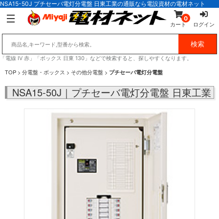
NSA15-50J プチセーバ電灯分電盤 日東工業の通販なら電設資材の電材ネット
0
カート
ログイン
「電線 IV 赤」「ボックス 日東 130」などで検索すると、探しやすくなります。
TOP
>
分電盤・ボックス
>
その他分電盤
>
プチセーバ電灯分電盤
NSA15-50J｜プチセーバ電灯分電盤 日東工業