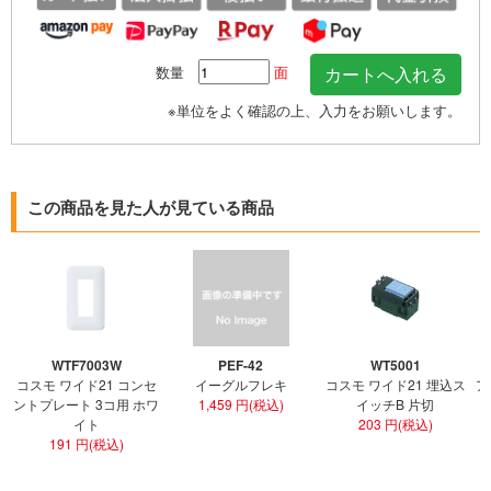
数量
面
※単位をよく確認の上、入力をお願いします。
この商品を見た人が見ている商品
WTF7003W
PEF-42
WT5001
コスモ ワイド21 コンセ
イーグルフレキ
コスモ ワイド21 埋込ス
ア
ントプレート 3コ用 ホワ
1,459 円(税込)
イッチB 片切
イト
203 円(税込)
191 円(税込)