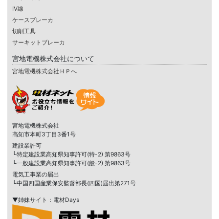
IV線
ケースブレーカ
切削工具
サーキットブレーカ
宮地電機株式会社について
宮地電機株式会社ＨＰへ
宮地電機株式会社
高知市本町3丁目3番1号
建設業許可
└特定建設業高知県知事許可(特-2) 第9863号
└一般建設業高知県知事許可(般-2) 第9863号
電気工事業の届出
└中国四国産業保安監督部長(四国)届出第271号
▼姉妹サイト：電材Days