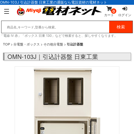
OMN-103J 引込計器盤 日東工業の通販なら電設資材の電材ネット
0
カート
ログイン
「電線 IV 赤」「ボックス 日東 130」などで検索すると、探しやすくなります。
TOP
>
分電盤・ボックス
>
その他分電盤
>
引込計器盤
OMN-103J｜引込計器盤 日東工業