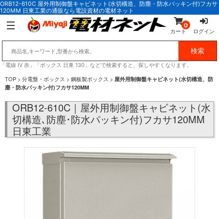
ORB12-610C 屋外用制御盤キャビネット(水切構造、防塵・防水パッキン付)フカサ
120MM 日東工業の通販なら電設資材の電材ネット
0
カート
ログイン
「電線 IV 赤」「ボックス 日東 130」などで検索すると、探しやすくなります。
TOP
>
分電盤・ボックス
>
鋼板製ボックス
>
屋外用制御盤キャビネット(水切構造、防
塵・防水パッキン付)フカサ120MM
ORB12-610C｜屋外用制御盤キャビネット(水
切構造､防塵･防水パッキン付)フカサ120MM
日東工業