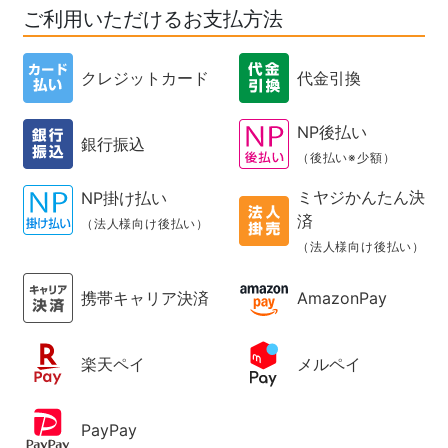
ご利用いただけるお支払方法
クレジットカード
代金引換
NP後払い
銀行振込
（後払い※少額）
ミヤジかんたん決
NP掛け払い
済
（法人様向け後払い）
（法人様向け後払い）
携帯キャリア決済
AmazonPay
楽天ペイ
メルペイ
PayPay