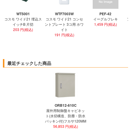
WT5001
WTF7003W
PEF-42
コスモ ワイド21 埋込ス
コスモ ワイド21 コンセ
イーグルフレキ
ア
イッチB 片切
ントプレート 3コ用 ホワ
1,459 円(税込)
203 円(税込)
イト
191 円(税込)
最近チェックした商品
ORB12-610C
屋外用制御盤キャビネッ
ト(水切構造、防塵・防水
パッキン付)フカサ120MM
56,853 円(税込)