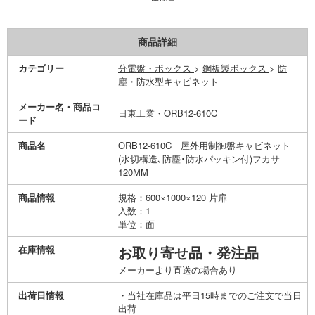
商品詳細
カテゴリー
分電盤・ボックス
>
鋼板製ボックス
>
防
塵・防水型キャビネット
メーカー名・商品コ
日東工業・ORB12-610C
ード
商品名
ORB12-610C｜屋外用制御盤キャビネット
(水切構造､防塵･防水パッキン付)フカサ
120MM
商品情報
規格：600×1000×120 片扉
入数：1
単位：面
在庫情報
お取り寄せ品・発注品
メーカーより直送の場合あり
出荷日情報
・当社在庫品は平日15時までのご注文で当日
出荷