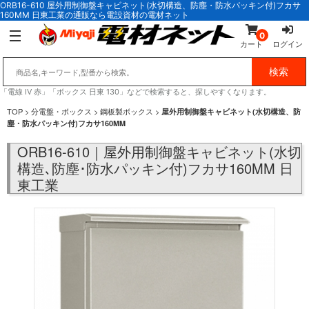
ORB16-610 屋外用制御盤キャビネット(水切構造、防塵・防水パッキン付)フカサ
160MM 日東工業の通販なら電設資材の電材ネット
0
カート
ログイン
「電線 IV 赤」「ボックス 日東 130」などで検索すると、探しやすくなります。
TOP
>
分電盤・ボックス
>
鋼板製ボックス
>
屋外用制御盤キャビネット(水切構造、防
塵・防水パッキン付)フカサ160MM
ORB16-610｜屋外用制御盤キャビネット(水切
構造､防塵･防水パッキン付)フカサ160MM 日
東工業