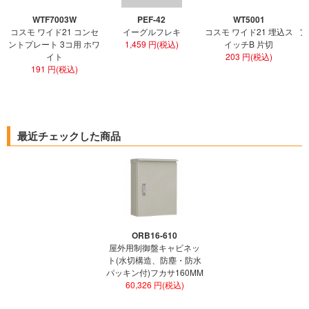
WTF7003W
PEF-42
WT5001
コスモ ワイド21 コンセ
イーグルフレキ
コスモ ワイド21 埋込ス
ア
ントプレート 3コ用 ホワ
1,459 円(税込)
イッチB 片切
イト
203 円(税込)
191 円(税込)
最近チェックした商品
ORB16-610
屋外用制御盤キャビネッ
ト(水切構造、防塵・防水
パッキン付)フカサ160MM
60,326 円(税込)