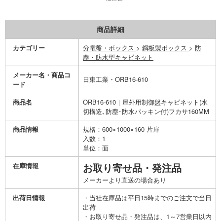
商品詳細
カテゴリー
分電盤・ボックス
>
鋼板製ボックス
>
防
塵・防水型キャビネット
メーカー名・商品コ
日東工業・ORB16-610
ード
商品名
ORB16-610｜屋外用制御盤キャビネット(水
切構造､防塵･防水パッキン付)フカサ160MM
商品情報
規格：600×1000×160 片扉
入数：1
単位：面
在庫情報
お取り寄せ品・発注品
メーカーより直送の場合あり
出荷日情報
・当社在庫品は平日15時までのご注文で当日
出荷
・お取り寄せ品・発注品は、1～7営業日以内