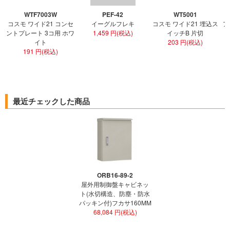
WTF7003W
PEF-42
WT5001
コスモ ワイド21 コンセ
イーグルフレキ
コスモ ワイド21 埋込ス
ア
ントプレート 3コ用 ホワ
1,459 円(税込)
イッチB 片切
イト
203 円(税込)
191 円(税込)
最近チェックした商品
ORB16-89-2
屋外用制御盤キャビネッ
ト(水切構造、防塵・防水
パッキン付)フカサ160MM
68,084 円(税込)