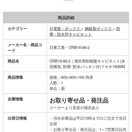
商品詳細
カテゴリー
分電盤・ボックス
>
鋼板製ボックス
>
防
塵・防水型キャビネット
メーカー名・商品コ
日東工業・ORB16-89-2
ード
商品名
ORB16-89-2｜屋外用制御盤キャビネット(水
切構造､防塵･防水パッキン付)フカサ160MM
商品情報
規格：800×900×160 両扉
入数：1
単位：面
在庫情報
お取り寄せ品・発注品
メーカーより直送の場合あり
出荷日情報
・当社在庫品は平日15時までのご注文で当日
出荷
・お取り寄せ品・発注品は、1～7営業日以内