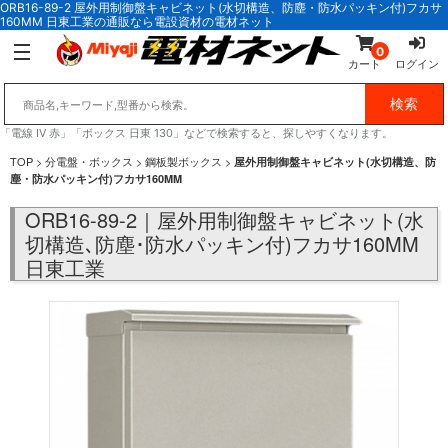
ORB16-89-2 屋外用制御盤キャビネット(水切構造、防塵・防水パッキン付)フカサ
160MM 日東工業の通販なら電設資材の電材ネット
0
カート
ログイン
「電線 IV 赤」「ボックス 日東 130」などで検索すると、探しやすくなります。
TOP
>
分電盤・ボックス
>
鋼板製ボックス
>
屋外用制御盤キャビネット(水切構造、防
塵・防水パッキン付)フカサ160MM
ORB16-89-2｜屋外用制御盤キャビネット(水
切構造､防塵･防水パッキン付)フカサ160MM
日東工業