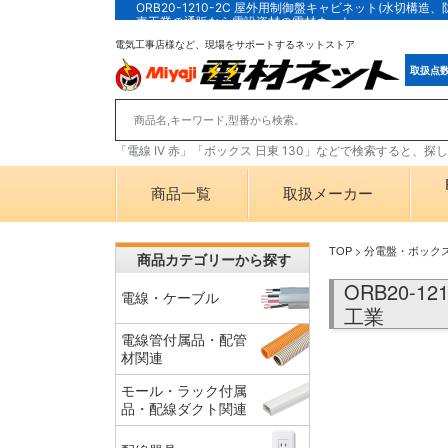
ORB20-1210-2C 屋外用制御盤キャビネット(水切構造
東工業の通販なら電設資材の電材ネット
電気工事店様など、現場をサポートするネットストア
取扱点
「電線 IV 赤」「ボックス 日東 130」などで検索すると、
商品一覧
取扱メーカー
TOP
>
分電盤・ボック
商品カテゴリーから探す
ORB20-
電線・ケーブル
工業
電線管付属品・配管
材関連
モール・ラック付属
品・配線ダクト関連