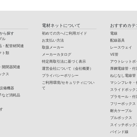
電材ネットについて
おすすめカテ
から探す
初めての方へ/ご利用ガイド
電線
ブル
お支払い方法
配線器具
品・配管材関連
取扱メーカー
レースウェイ
クト類
メーカーカタログ
VE管
特定商取引法に基づく表示
アウトレットボ
・開閉器関連
運営会社について（会社概要）
厚鋼電線管・付
ックス
プライバシーポリシー
ねじなし電線管
ご利用環境/セキュリティについ
マシンフレキ・
/設備機器
て
スライドボック
子など消耗品
プラモール・付
フリーボックス
す
耐火ケーブル
プルボックス
スイッチボック
バインド線