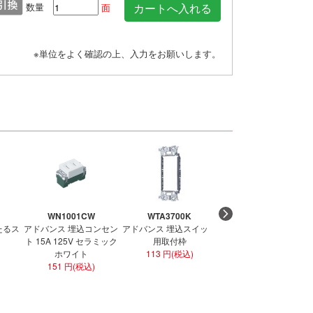
数量
面
※単位をよく確認の上、入力をお願いします。
WN1001CW
WTA3700K
WTF1502WK
たるス
アドバンス 埋込コンセン
アドバンス 埋込スイッチ
コスモ ワイド21 埋込ダ
ト 15A 125V セラミック
用取付枠
ブルコンセント ホワイ
ホワイト
113 円(税込)
301 円(税込)
151 円(税込)