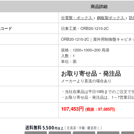
商品詳細
分電盤・ボックス
>
鋼板製ボックス
>
防
品コード
日東工業・ORB20-1210-2C
ORB20-1210-2C｜屋外用制御盤キャビ
規格：1200×1000×200 両扉
入数：1
単位：面
お取り寄せ品・発注品
メーカーより直送の場合あり
・当社在庫品は平日15時までのご注文で
・お取り寄せ品・発注品は、1～7営業日
107,453円
(税抜：97,685円)