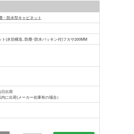
塵・防水型キャビネット
ネット(水切構造､防塵･防水パッキン付)フカサ200MM
当日出荷
以内に出荷(メーカー在庫有の場合）