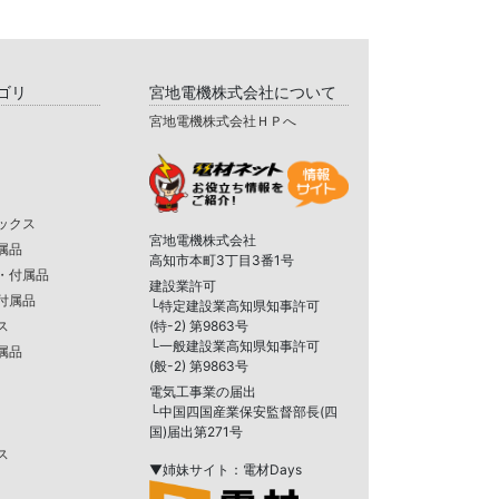
ゴリ
宮地電機株式会社について
宮地電機株式会社ＨＰへ
ックス
宮地電機株式会社
属品
高知市本町3丁目3番1号
・付属品
建設業許可
付属品
└特定建設業高知県知事許可
ス
(特-2) 第9863号
└一般建設業高知県知事許可
属品
(般-2) 第9863号
電気工事業の届出
└中国四国産業保安監督部長(四
国)届出第271号
ス
▼姉妹サイト：電材Days