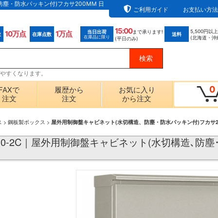
、防塵・防水パッキン付)フカサ200MM 日
ご利用ガイド
お支払い方法
15:00
5,500円以
当日出荷
まで承ります!
10万点
1万点
数
在庫点数
送料
在庫品に限り
(北海道・沖
(平日のみ)
探しやすくなります。
0
FAXで
履歴から
お気に入り
注文
注文
から注文
ス
>
鋼板製ボックス
>
屋外用制御盤キャビネット(水切構造、防塵・防水パッキン付)フカサ2
1210-2C｜屋外用制御盤キャビネット(水切構造､防塵