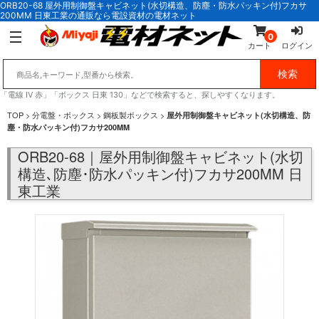
ORB20-68 屋外用制御盤キャビネット(水切構造、防塵・防水パッキン付)フカサ
200MM 日東工業の通販なら電設資材の電材ネット
0
カート
ログイン
「電線 IV 赤」「ボックス 日東 130」などで検索すると、探しやすくなります。
TOP
>
分電盤・ボックス
>
鋼板製ボックス
>
屋外用制御盤キャビネット(水切構造、防
塵・防水パッキン付)フカサ200MM
ORB20-68｜屋外用制御盤キャビネット(水切
構造､防塵･防水パッキン付)フカサ200MM 日
東工業