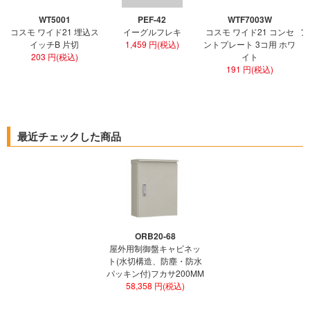
WT5001
PEF-42
WTF7003W
コスモ ワイド21 埋込ス
イーグルフレキ
コスモ ワイド21 コンセ
ア
イッチB 片切
1,459 円(税込)
ントプレート 3コ用 ホワ
ト
203 円(税込)
イト
191 円(税込)
最近チェックした商品
ORB20-68
屋外用制御盤キャビネッ
ト(水切構造、防塵・防水
パッキン付)フカサ200MM
58,358 円(税込)