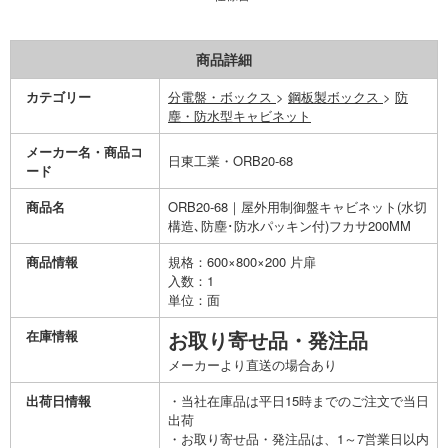
商品詳細
カテゴリー
分電盤・ボックス
>
鋼板製ボックス
>
防
塵・防水型キャビネット
メーカー名・商品コ
日東工業・ORB20-68
ード
商品名
ORB20-68｜屋外用制御盤キャビネット(水切
構造､防塵･防水パッキン付)フカサ200MM
商品情報
規格：600×800×200 片扉
入数：1
単位：面
在庫情報
お取り寄せ品・発注品
メーカーより直送の場合あり
出荷日情報
・当社在庫品は平日15時までのご注文で当日
出荷
・お取り寄せ品・発注品は、1～7営業日以内