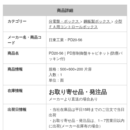
商品詳細
カテゴリー
分電盤・ボックス
>
鋼板製ボックス
>
小型
ＦＡ用コントロールボックス
メーカー名・商品コ
日東工業・PD20-56
ード
商品名
PD20-56｜PD形制御盤キャビネット(防塵パ
ッキン付)
商品情報
規格：500×600×200 片扉
入数：1
単位：面
在庫情報
お取り寄せ品・発注品
メーカーより直送の場合あり
出荷日情報
・当社在庫品は平日15時までのご注文で当日
出荷
・お取り寄せ品・発注品は、1～7営業日以内
に出荷(メーカー在庫有の場合）