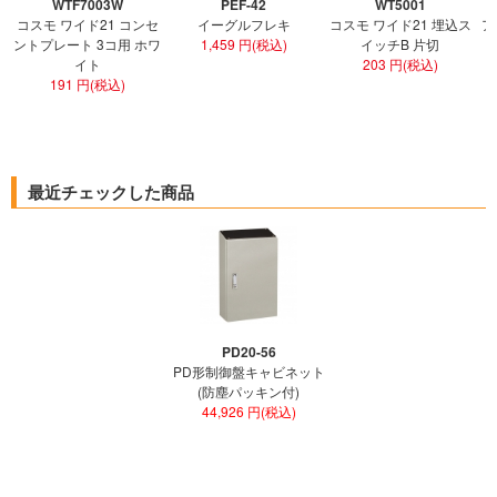
WTF7003W
PEF-42
WT5001
コスモ ワイド21 コンセ
イーグルフレキ
コスモ ワイド21 埋込ス
ア
ントプレート 3コ用 ホワ
1,459 円(税込)
イッチB 片切
イト
203 円(税込)
191 円(税込)
最近チェックした商品
PD20-56
PD形制御盤キャビネット
(防塵パッキン付)
44,926 円(税込)