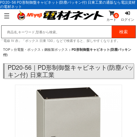
PD20-56 PD形制御盤キャビネット(防塵パッキン付) 日東工業の通販なら電設資材
の電材ネット
0
カート
ログイン
「電線 IV 赤」「ボックス 日東 130」などで検索すると、探しやすくなります。
TOP
>
分電盤・ボックス
>
鋼板製ボックス
>
PD形制御盤キャビネット(防塵パッキン
付)
PD20-56｜PD形制御盤キャビネット(防塵パッ
キン付) 日東工業