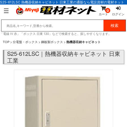
S25-612LSC 熱機器収納キャビネット 日東工業の通販なら電設資材の電材ネット
0
カート
ログイン
「電線 IV 赤」「ボックス 日東 130」などで検索すると、探しやすくなります。
TOP
>
分電盤・ボックス
>
鋼板製ボックス
>
熱機器収納キャビネット
S25-612LSC｜熱機器収納キャビネット 日東
工業