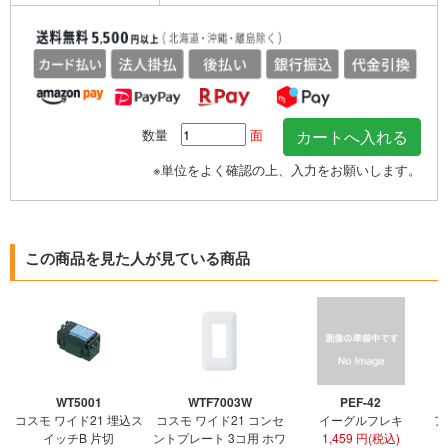
数量
面
※単位をよく確認の上、入力をお願いします。
この商品を見た人が見ている商品
WT5001
WTF7003W
PEF-42
コスモ ワイド21 埋込ス
コスモ ワイド21 コンセ
イーグルフレキ
ア
イッチB 片切
ントプレート 3コ用 ホワ
1,459 円(税込)