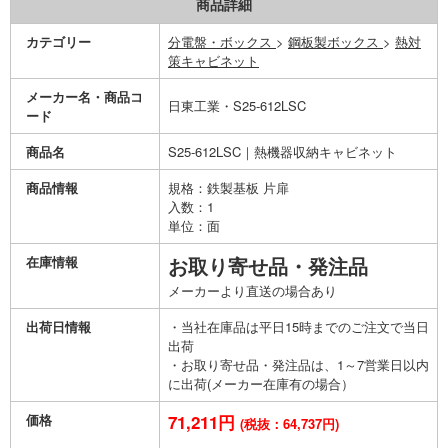
商品詳細
カテゴリー
分電盤・ボックス
>
鋼板製ボックス
>
熱対
策キャビネット
メーカー名・商品コ
日東工業・S25-612LSC
ード
商品名
S25-612LSC｜熱機器収納キャビネット
商品情報
規格：鉄製基板 片扉
入数：1
単位：面
在庫情報
お取り寄せ品・発注品
メーカーより直送の場合あり
出荷日情報
・当社在庫品は平日15時までのご注文で当日
出荷
・お取り寄せ品・発注品は、1～7営業日以内
に出荷(メーカー在庫有の場合）
価格
71,211円
(税抜：64,737円)