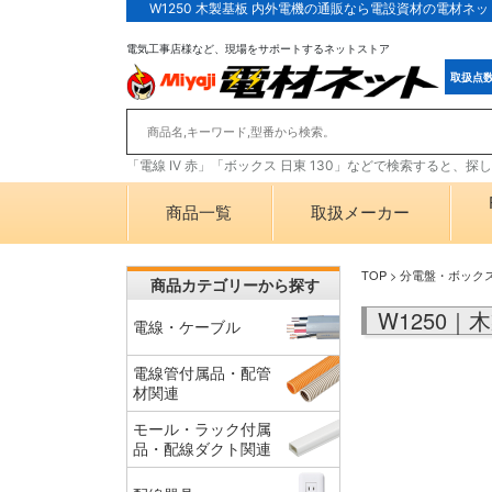
W1250 木製基板 内外電機の通販なら電設資材の電材ネッ
電気工事店様など、現場をサポートするネットストア
取扱点
「電線 IV 赤」「ボックス 日東 130」などで検索すると、
商品一覧
取扱メーカー
TOP
>
分電盤・ボック
商品カテゴリーから探す
W1250｜
電線・ケーブル
電線管付属品・配管
材関連
モール・ラック付属
品・配線ダクト関連