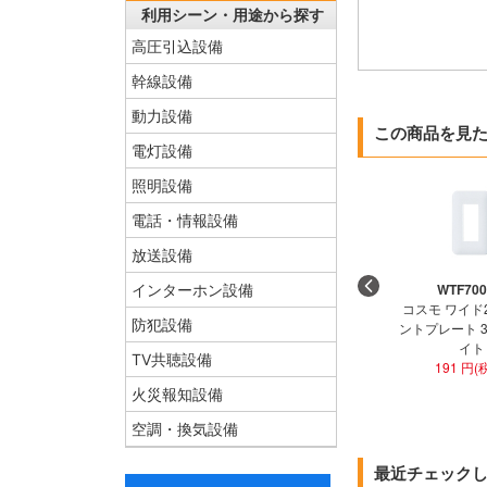
利用シーン・用途から探す
高圧引込設備
幹線設備
動力設備
この商品を見
電灯設備
照明設備
電話・情報設備
放送設備
WTF70
インターホン設備
コスモ ワイド
防犯設備
ントプレート 
イト
TV共聴設備
191 円(
火災報知設備
空調・換気設備
最近チェック