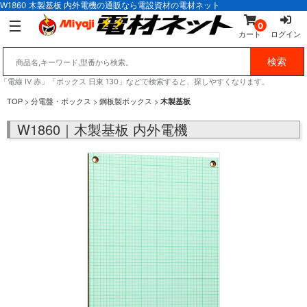
W1860 木製基板 内外電機の通販なら電設資材の電材ネット
0
カート
ログイン
「電線 IV 赤」「ボックス 日東 130」などで検索すると、探しやすくなります。
TOP
>
分電盤・ボックス
>
鋼板製ボックス
>
木製基板
W1860｜木製基板 内外電機