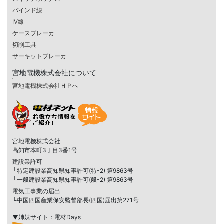
バインド線
IV線
ケースブレーカ
切削工具
サーキットブレーカ
宮地電機株式会社について
宮地電機株式会社ＨＰへ
宮地電機株式会社
高知市本町3丁目3番1号
建設業許可
└特定建設業高知県知事許可(特-2) 第9863号
└一般建設業高知県知事許可(般-2) 第9863号
電気工事業の届出
└中国四国産業保安監督部長(四国)届出第271号
▼姉妹サイト：電材Days