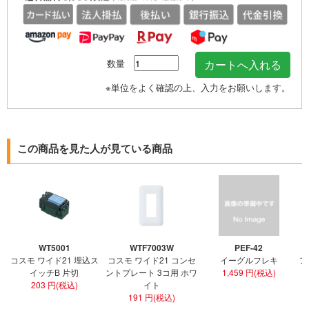
数量
※単位をよく確認の上、入力をお願いします。
この商品を見た人が見ている商品
WT5001
WTF7003W
PEF-42
コスモ ワイド21 埋込ス
コスモ ワイド21 コンセ
イーグルフレキ
ア
イッチB 片切
ントプレート 3コ用 ホワ
1,459 円(税込)
203 円(税込)
イト
191 円(税込)