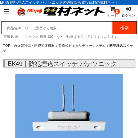
EK49 防犯埋込スイッチ パナソニックの通販なら電設資材の電材ネット
0
カート
ログイン
「電線 IV 赤」「ボックス 日東 130」などで検索すると、探しやすくなります。
TOP
>
自火報設備・防犯関連機器
>
有線式セキュリティーシステム
>
防犯埋込スイッ
チ
EK49｜防犯埋込スイッチ パナソニック