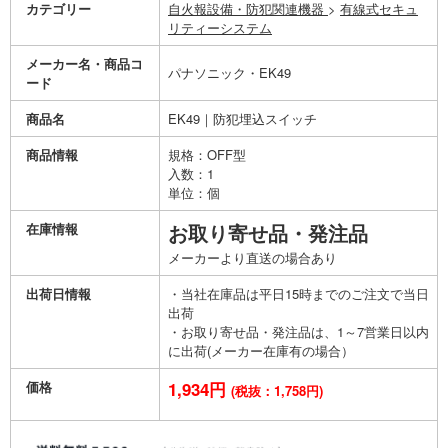
カテゴリー
自火報設備・防犯関連機器
>
有線式セキュ
リティーシステム
メーカー名・商品コ
パナソニック・EK49
ード
商品名
EK49｜防犯埋込スイッチ
商品情報
規格：OFF型
入数：1
単位：個
在庫情報
お取り寄せ品・発注品
メーカーより直送の場合あり
出荷日情報
・当社在庫品は平日15時までのご注文で当日
出荷
・お取り寄せ品・発注品は、1～7営業日以内
に出荷(メーカー在庫有の場合）
価格
1,934円
(税抜：1,758円)