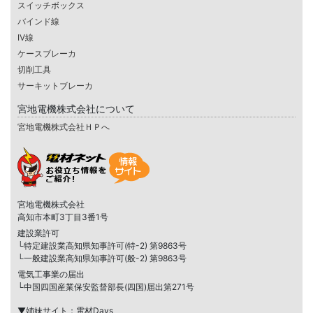
スイッチボックス
バインド線
IV線
ケースブレーカ
切削工具
サーキットブレーカ
宮地電機株式会社について
宮地電機株式会社ＨＰへ
宮地電機株式会社
高知市本町3丁目3番1号
建設業許可
└特定建設業高知県知事許可(特-2) 第9863号
└一般建設業高知県知事許可(般-2) 第9863号
電気工事業の届出
└中国四国産業保安監督部長(四国)届出第271号
▼姉妹サイト：電材Days