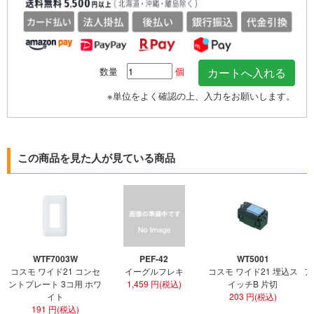
数量
個
※単位をよく確認の上、入力をお願いします。
この商品を見た人が見ている商品
WTF7003W
PEF-42
WT5001
コスモ ワイド21 コンセ
イーグルフレキ
コスモ ワイド21 埋込ス
ア
ントプレート 3コ用 ホワ
1,459 円(税込)
イッチB 片切
イト
203 円(税込)
191 円(税込)