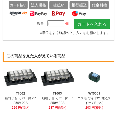
数量
個
※単位をよく確認の上、入力をお願いします。
この商品を見た人が見ている商品
T1002
T1003
WT5001
組端子台 カバー付 2P
組端子台 カバー付 3P
コスモ ワイド21 埋込ス
250V 20A
250V 20A
イッチB 片切
226 円(税込)
287 円(税込)
203 円(税込)