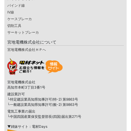
バインド線
IV線
ケースブレーカ
切削工具
サーキットブレーカ
宮地電機株式会社について
宮地電機株式会社ＨＰへ
宮地電機株式会社
高知市本町3丁目3番1号
建設業許可
└特定建設業高知県知事許可(特-2) 第9863号
└一般建設業高知県知事許可(般-2) 第9863号
電気工事業の届出
└中国四国産業保安監督部長(四国)届出第271号
▼姉妹サイト：電材Days