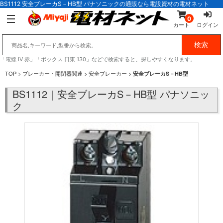
BS1112 安全ブレーカS－HB型 パナソニックの通販なら電設資材の電材ネット
0
カート
ログイン
「電線 IV 赤」「ボックス 日東 130」などで検索すると、探しやすくなります。
TOP
>
ブレーカー・開閉器関連
>
安全ブレーカー
>
安全ブレーカS－HB型
BS1112｜安全ブレーカS－HB型 パナソニッ
ク