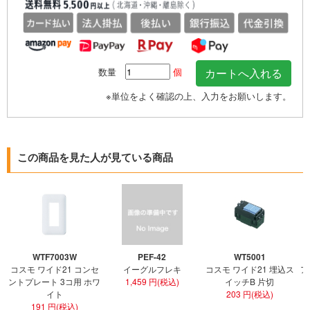
数量
個
※単位をよく確認の上、入力をお願いします。
この商品を見た人が見ている商品
WTF7003W
PEF-42
WT5001
コスモ ワイド21 コンセ
イーグルフレキ
コスモ ワイド21 埋込ス
ア
ントプレート 3コ用 ホワ
1,459 円(税込)
イッチB 片切
イト
203 円(税込)
191 円(税込)