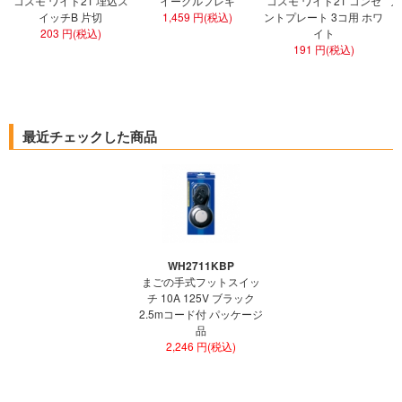
コスモ ワイド21 埋込ス
イーグルフレキ
コスモ ワイド21 コンセ
ア
イッチB 片切
1,459 円(税込)
ントプレート 3コ用 ホワ
ト
203 円(税込)
イト
191 円(税込)
最近チェックした商品
WH2711KBP
まごの手式フットスイッ
チ 10A 125V ブラック
2.5mコード付 パッケージ
品
2,246 円(税込)