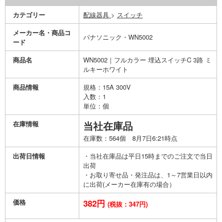
カテゴリー
配線器具
>
スイッチ
メーカー名・商品コ
パナソニック・WN5002
ード
商品名
WN5002｜フルカラー 埋込スイッチC 3路 ミ
ルキーホワイト
商品情報
規格：15A 300V
入数：1
単位：個
在庫情報
当社在庫品
在庫数：564個 8月7日6:21時点
出荷日情報
・当社在庫品は平日15時までのご注文で当日
出荷
・お取り寄せ品・発注品は、1～7営業日以内
に出荷(メーカー在庫有の場合）
価格
382円
(税抜：347円)