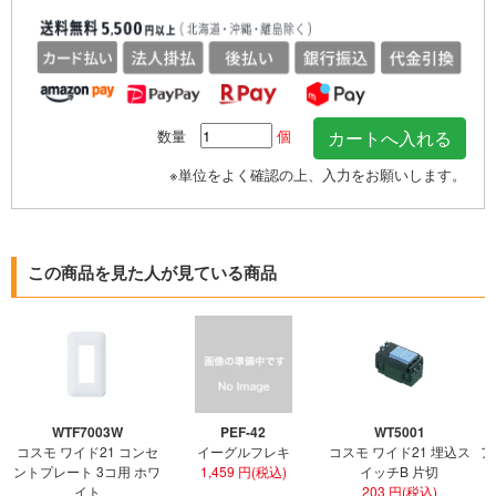
数量
個
※単位をよく確認の上、入力をお願いします。
この商品を見た人が見ている商品
WTF7003W
PEF-42
WT5001
コスモ ワイド21 コンセ
イーグルフレキ
コスモ ワイド21 埋込ス
ア
ントプレート 3コ用 ホワ
1,459 円(税込)
イッチB 片切
イト
203 円(税込)