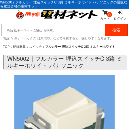
WN5002 フルカラー 埋込スイッチC 3路 ミルキーホワイト パナソニックの通販な
ら電設資材の電材ネット
0
カート
ログイン
「電線 IV 赤」「ボックス 日東 130」などで検索すると、探しやすくなります。
TOP
>
配線器具
>
スイッチ
>
フルカラー 埋込スイッチC 3路 ミルキーホワイト
WN5002｜フルカラー 埋込スイッチC 3路 ミ
ルキーホワイト パナソニック