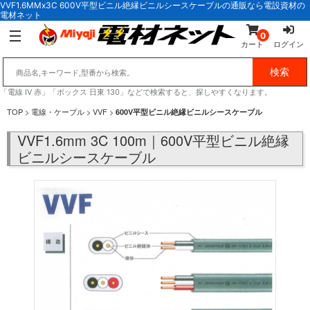
VVF1.6MMx3C 600V平型ビニル絶縁ビニルシースケーブルの通販なら電設資材の
電材ネット
0
カート
ログイン
「電線 IV 赤」「ボックス 日東 130」などで検索すると、探しやすくなります。
TOP
>
電線・ケーブル
>
VVF
>
600V平型ビニル絶縁ビニルシースケーブル
VVF1.6mm 3C 100m｜600V平型ビニル絶縁
ビニルシースケーブル