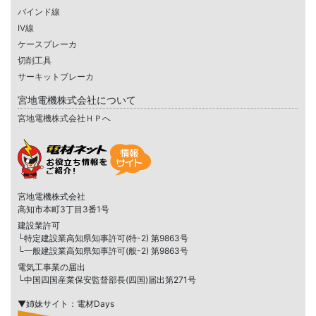
バインド線
IV線
ケースブレーカ
切削工具
サーキットブレーカ
宮地電機株式会社について
宮地電機株式会社ＨＰへ
宮地電機株式会社
高知市本町3丁目3番1号
建設業許可
└特定建設業高知県知事許可(特-2) 第9863号
└一般建設業高知県知事許可(般-2) 第9863号
電気工事業の届出
└中国四国産業保安監督部長(四国)届出第271号
▼姉妹サイト：電材Days