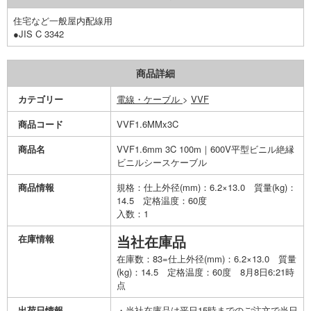
住宅など一般屋内配線用
●JIS C 3342
商品詳細
カテゴリー
電線・ケーブル
>
VVF
商品コード
VVF1.6MMx3C
商品名
VVF1.6mm 3C 100m｜600V平型ビニル絶縁
ビニルシースケーブル
商品情報
規格：仕上外径(mm)：6.2×13.0 質量(kg)：
14.5 定格温度：60度
入数：1
在庫情報
当社在庫品
在庫数：83=仕上外径(mm)：6.2×13.0 質量
(kg)：14.5 定格温度：60度 8月8日6:21時
点
出荷日情報
・当社在庫品は平日15時までのご注文で当日