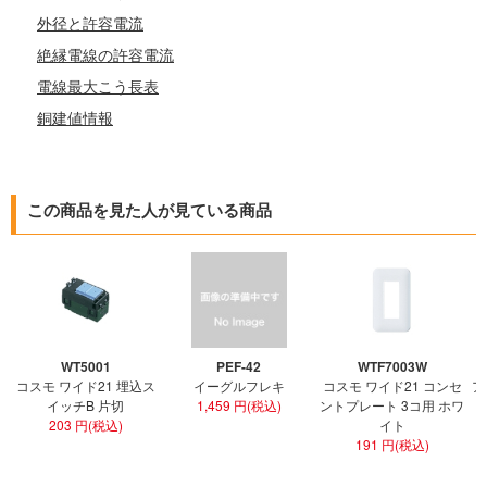
外径と許容電流
絶縁電線の許容電流
電線最大こう長表
銅建値情報
この商品を見た人が見ている商品
WT5001
PEF-42
WTF7003W
コスモ ワイド21 埋込ス
イーグルフレキ
コスモ ワイド21 コンセ
ア
イッチB 片切
1,459 円(税込)
ントプレート 3コ用 ホワ
ト
203 円(税込)
イト
191 円(税込)